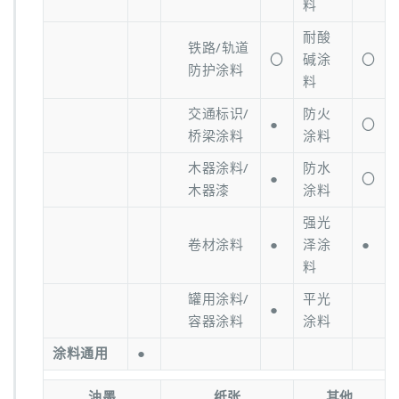
料
耐酸
铁路/轨道
〇
碱涂
〇
防护涂料
料
交通标识/
防火
●
〇
桥梁涂料
涂料
木器涂料/
防水
●
〇
木器漆
涂料
强光
卷材涂料
●
泽涂
●
料
罐用涂料/
平光
●
容器涂料
涂料
涂料通用
●
油墨
纸张
其他