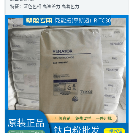
特征：蓝色色相 高遮盖力 高着色力