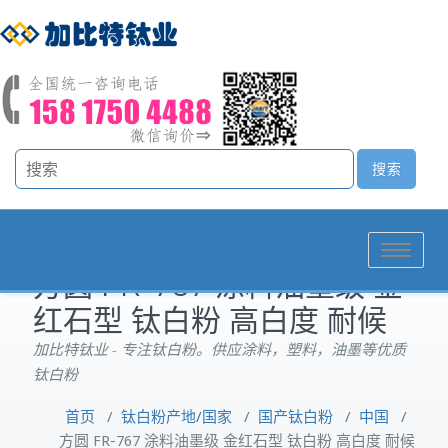
Toggle
方圆 FR-767 涂料油墨级 金
navigation
红石型 钛白粉 高白度 耐候
加比特钛业 - 专注钛白粉。供应涂料，塑料，油墨等优质
钛白粉
首页
/
钛白粉产地/国家
/
国产钛白粉
/
中国
/
方圆 FR-767 涂料油墨级 金红石型 钛白粉 高白度 耐候