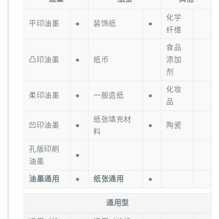
化学
平印油墨
●
装饰纸
●
纤维
食品
凸印油墨
●
纸币
添加
剂
化妆
柔印油墨
●
一般造纸
●
品
纸张填充材
凹印油墨
●
●
陶瓷
料
孔版印刷
●
油墨
油墨通用
●
纸张通用
●
通用型