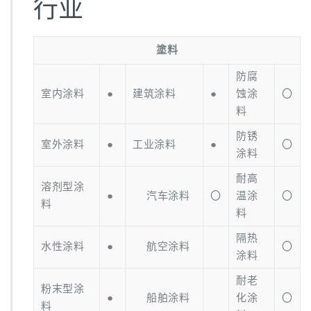
行业
塗料
防腐
室内涂料
●
建筑涂料
●
蚀涂
〇
料
防锈
室外涂料
●
工业涂料
●
〇
涂料
耐高
溶剂型涂
●
汽车涂料
〇
温涂
〇
料
料
隔热
水性涂料
●
航空涂料
〇
涂料
耐老
粉末型涂
●
船舶涂料
化涂
〇
料