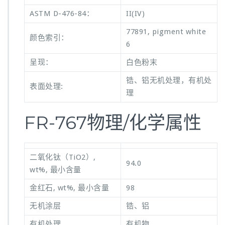
ASTM D-476-84：
II(IV)
77891, pigment white
颜色索引：
6
呈现：
白色粉末
锆、铝无机处理，有机处
表面处理:
理
FR-767物理/化学属性
二氧化钛（TiO2）,
94.0
wt%, 最小含量
金红石, wt%, 最小含量
98
无机涂层
锆、铝
有机处理
有机物