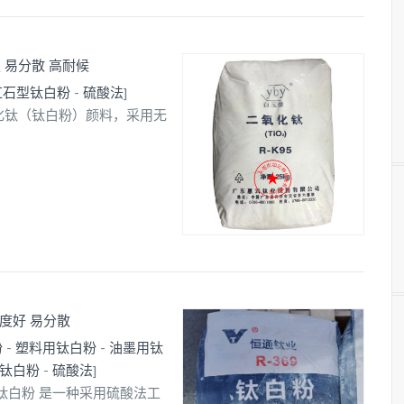
 易分散 高耐候
红石型钛白粉
-
硫酸法
]
氧化钛（钛白粉）颜料，采用无
白度好 易分散
粉
-
塑料用钛白粉
-
油墨用钛
钛白粉
-
硫酸法
]
69钛白粉 是一种采用硫酸法工