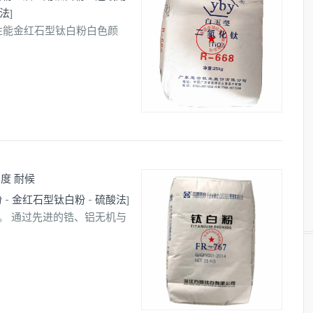
法
]
高性能金红石型钛白粉白色颜
白度 耐候
粉
-
金红石型钛白粉
-
硫酸法
]
造。 通过先进的锆、铝无机与