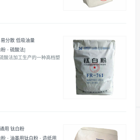
温 易分散 低吸油量
白粉
-
硫酸法
]
采用硫酸法加工生产的一种高档塑
胶通用 钛白粉
白粉
-
油墨用钛白粉
-
造纸用