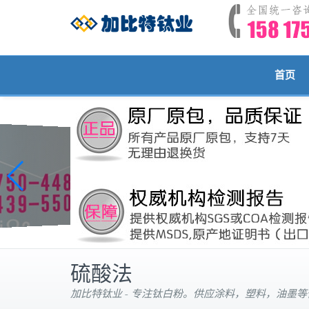
首页
硫酸法
加比特钛业 - 专注钛白粉。供应涂料，塑料，油墨