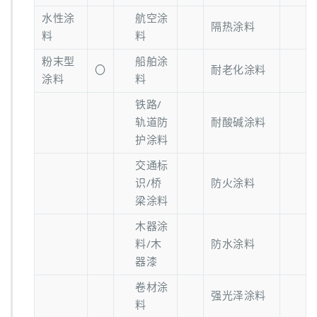
水性涂
航空涂
隔热涂料
料
料
粉末型
船舶涂
〇
耐老化涂料
涂料
料
铁路/
轨道防
耐酸碱涂料
护涂料
交通标
识/桥
防火涂料
梁涂料
木器涂
料/木
防水涂料
器漆
卷材涂
强光泽涂料
料