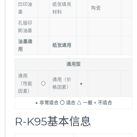
凹印油
纸张填充
陶瓷
墨
材料
孔版印
刷油墨
油墨通
纸张通用
用
通用型
通用
通用（价
（性能
〇
●
格因素）
因素）
● 非常适合 〇 适合 △ 一般 × 不适合
R-K95基本信息