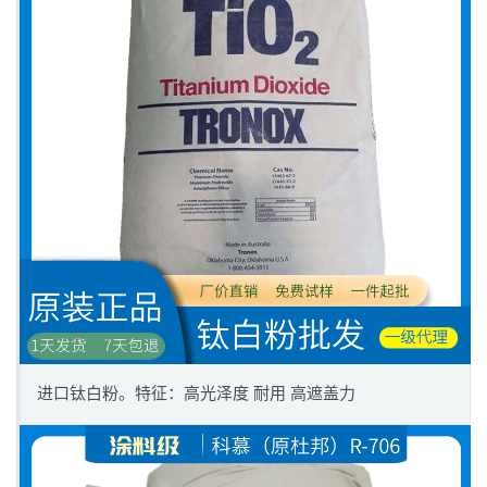
进口钛白粉。特征：高光泽度 耐用 高遮盖力