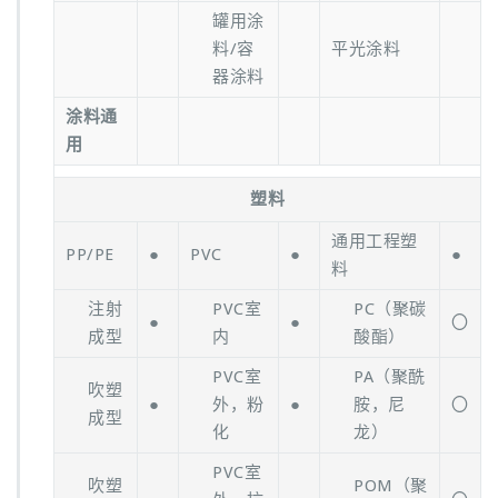
罐用涂
料/容
平光涂料
器涂料
涂料通
用
塑料
通用工程塑
PP/PE
●
PVC
●
●
料
注射
PVC室
PC（聚碳
●
●
〇
成型
内
酸酯）
PVC室
PA（聚酰
吹塑
●
外，粉
●
胺，尼
〇
成型
化
龙）
PVC室
吹塑
POM（聚