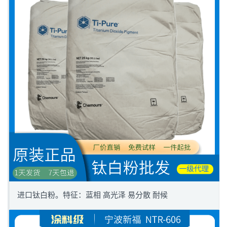
进口钛白粉。特征：蓝相 高光泽 易分散 耐候