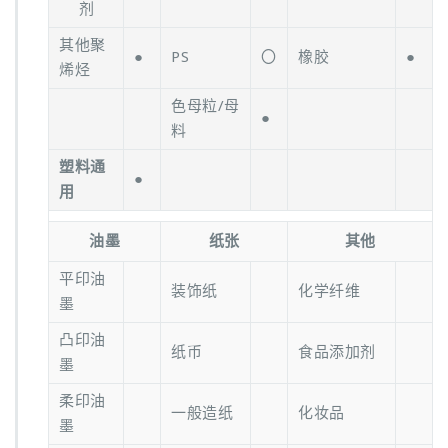
剂
其他聚
●
PS
〇
橡胶
●
烯烃
色母粒/母
●
料
塑料通
●
用
油墨
纸张
其他
平印油
装饰纸
化学纤维
墨
凸印油
纸币
食品添加剂
墨
柔印油
一般造纸
化妆品
墨