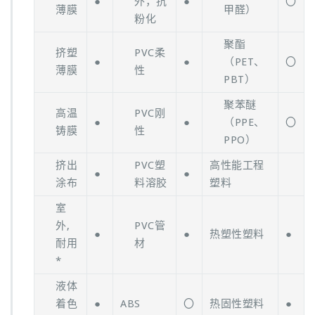
●
外，抗
●
〇
薄膜
甲醛）
粉化
聚酯
挤塑
PVC柔
●
●
（PET、
〇
薄膜
性
PBT）
聚苯醚
高温
PVC刚
●
●
（PPE、
〇
铸膜
性
PPO）
挤出
PVC塑
高性能工程
●
●
涂布
料溶胶
塑料
室
外,
PVC管
●
●
热塑性塑料
●
耐用
材
*
液体
着色
●
ABS
〇
热固性塑料
●