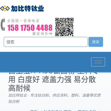
Toggle
白玉莹R-K95钛白粉 塑料专
navigation
用 白度好 遮盖力强 易分散
高耐候
加比特钛业 - 专注钛白粉。供应涂料，塑料，油墨等优质
钛白粉