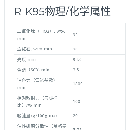
R-K95物理/化学属性
二氧化钛（TiO2）, wt%
93
min
金红石, wt% min
98
亮度 min
94.6
色调（SCX) min
2.5
消色力（雷诺兹数）
1800
min
相对散射力（与标样
100
比）/% min
吸油量/g/100g max
20
油性研磨分散性（黑格曼
5.75