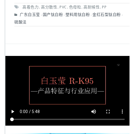
高着色力
高分散性
PVC
色母粒
高耐候性
PP
,
,
,
,
,
广东白玉莹
国产钛白粉
塑料用钛白粉
金红石型钛白粉
-
-
-
-
硫酸法