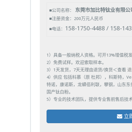
东莞市加比特钛业有限公
■公司名称：
■注册资金：200万元人民币
158-1750-4488 / 158-14
■电话：
1）具备一般纳税人资格。可开13%增值税
2）免费试样。欢迎索取样本。
3）1天发货，7天无理由退货/换货＜查看
退
4）供应 包括科慕（原 杜邦），科斯特，Ve
特诺，康诺斯，龙蟒佰利联，攀钢，山东东
国产钛白粉。
5）专业的技术团队，提供专业售前售后技
立