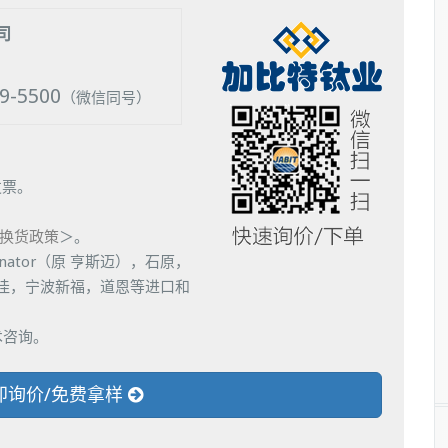
司
39-5500
（微信同号）
发票。
换货政策
＞。
nator（原 亨斯迈），石原，
佳，宁波新福，道恩等进口和
术咨询。
即询价/免费拿样