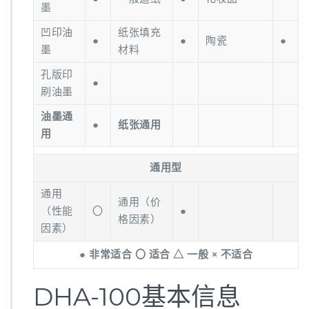
墨
凹印油
纸张填充
●
●
陶瓷
●
墨
材料
孔版印
●
刷油墨
油墨通
●
纸张通用
用
通用型
通用
通用（价
（性能
〇
●
格因素）
因素）
● 非常适合 〇 适合 △ 一般 × 不适合
DHA-100基本信息