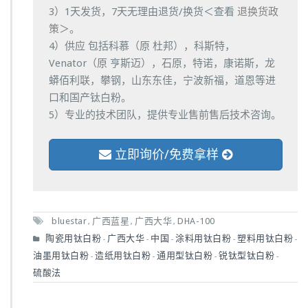
3）1天发货，7天无理由退货/换货＜查看
退换货政
策
＞。
4）供应 包括科慕（原 杜邦），科斯特，
Venator（原 亨斯迈），石原，特诺，康诺斯，龙
蟒佰利联，攀钢，山东东佳，宁波新福，道恩等进
口和国产钛白粉。
5）专业的技术团队，提供专业售前售后技术咨询。
立即询价/免费拿样
bluestar
广西蓝星
广西大华
DHA-100
,
,
,
陶瓷用钛白粉
广西大华
中国
涂料用钛白粉
塑料用钛白粉
-
-
-
-
-
油墨用钛白粉
造纸用钛白粉
通用型钛白粉
锐钛型钛白粉
-
-
-
-
硫酸法