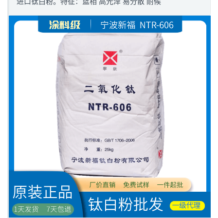
进口钛白粉。特征：蓝相 高光泽 易分散 耐候