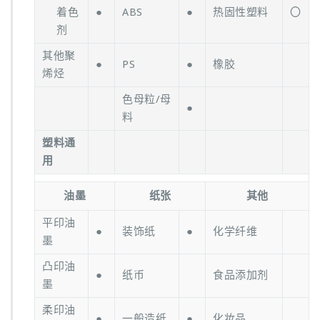
着色
●
ABS
●
热固性塑料
〇
剂
其他聚
●
PS
●
橡胶
烯烃
色母粒/母
●
料
塑料通
用
油墨
纸张
其他
平印油
●
装饰纸
●
化学纤维
墨
凸印油
●
纸币
食品添加剂
墨
柔印油
●
一般造纸
●
化妆品