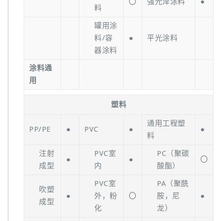
〇
强光泽涂料
●
料
罐用涂
料/容
●
平光涂料
器涂料
涂料通
用
塑料
通用工程塑
PP/PE
●
PVC
●
●
料
注射
PVC室
PC（聚碳
●
●
〇
成型
内
酸酯）
PVC室
PA（聚酰
吹塑
●
外，粉
〇
胺，尼
●
成型
化
龙）