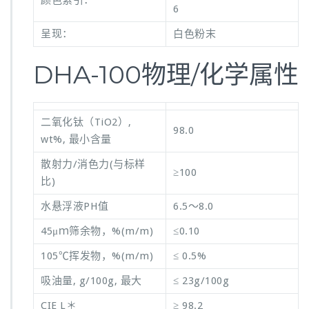
6
呈现：
白色粉末
DHA-100物理/化学属性
二氧化钛（TiO2）,
98.0
wt%, 最小含量
散射力/消色力(与标样
≥100
比)
水悬浮液PH值
6.5～8.0
45μｍ筛余物，%(m/m)
≤0.10
105℃挥发物，%(m/m)
≤ 0.5%
吸油量, g/100g, 最大
≤ 23g/100g
CIE L＊
≥ 98.2