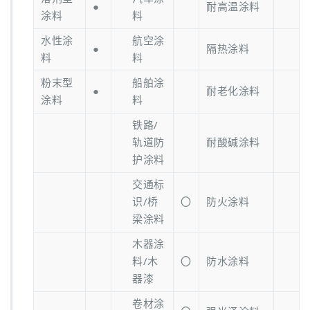
●
耐高温涂料
涂料
料
水性涂
航空涂
●
隔热涂料
料
料
粉末型
船舶涂
●
耐老化涂料
涂料
料
铁路/
轨道防
耐酸碱涂料
护涂料
交通标
识/桥
〇
防火涂料
梁涂料
木器涂
料/木
〇
防水涂料
器漆
卷材涂