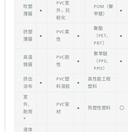
PVC室
吹塑
POM（聚
●
外，抗
●
薄膜
甲醛）
粉化
聚酯
挤塑
PVC柔
●
●
（PET、
●
薄膜
性
PBT）
聚苯醚
高温
PVC刚
●
（PPE、
●
铸膜
性
PPO）
挤出
PVC塑
高性能工程
●
●
涂布
料溶胶
塑料
室
外,
PVC管
●
热塑性塑料
〇
耐用
材
*
液体