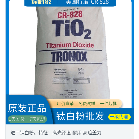
进口钛白粉。特征：高光泽度 耐用 高遮盖力