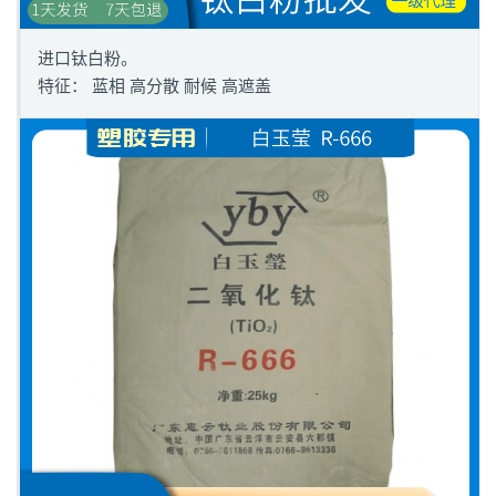
进口钛白粉。
特征： 蓝相 高分散 耐候 高遮盖