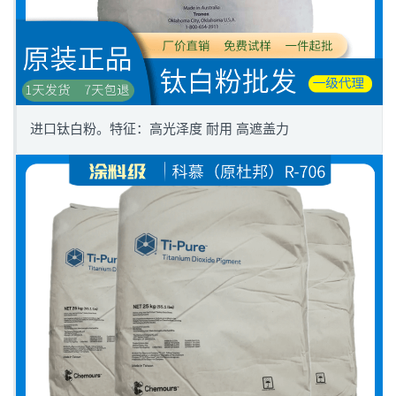
进口钛白粉。特征：高光泽度 耐用 高遮盖力