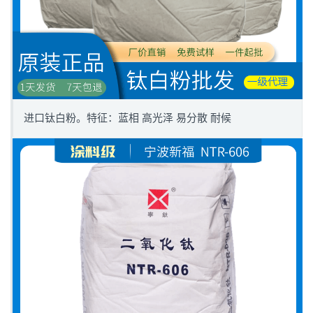
进口钛白粉。特征：蓝相 高光泽 易分散 耐候