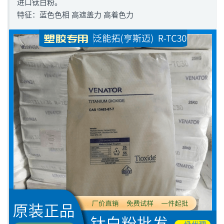
进口钛白粉。
特征：蓝色色相 高遮盖力 高着色力