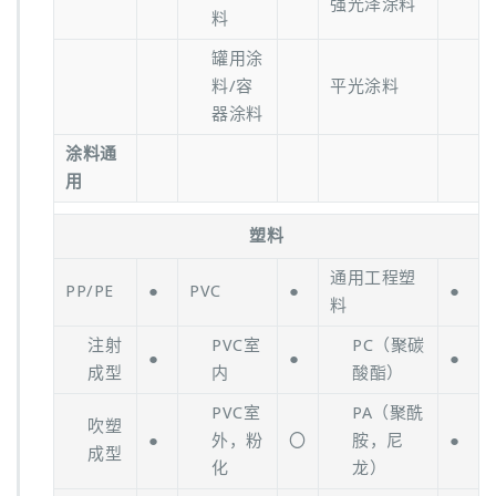
强光泽涂料
料
罐用涂
料/容
平光涂料
器涂料
涂料通
用
塑料
通用工程塑
PP/PE
●
PVC
●
●
料
注射
PVC室
PC（聚碳
●
●
●
成型
内
酸酯）
PVC室
PA（聚酰
吹塑
●
外，粉
〇
胺，尼
●
成型
化
龙）