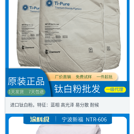
进口钛白粉。特征：蓝相 高光泽 易分散 耐候