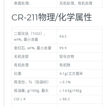
表面处理:
无机处理，有机处理
CR-211物理/化学属性
二氧化钛（TiO2）,
94.5
wt%, 最小含量
金红石, wt%, 最小含量
99.9
无机涂层
铝化合物
有机处理
有机物
比重
4.1g/立方厘米
挥发份，％（包装时）
≤ 0.1%
吸油量, g/100g, 最大
≤ 14.0g/100g
CIE L＊
≥ 98.2