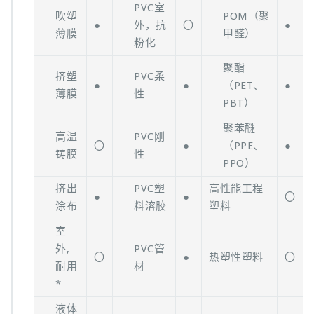
PVC室
吹塑
POM（聚
●
外，抗
〇
●
薄膜
甲醛）
粉化
聚酯
挤塑
PVC柔
●
●
（PET、
●
薄膜
性
PBT）
聚苯醚
高温
PVC刚
〇
●
（PPE、
●
铸膜
性
PPO）
挤出
PVC塑
高性能工程
●
●
〇
涂布
料溶胶
塑料
室
外,
PVC管
〇
●
热塑性塑料
〇
耐用
材
*
液体