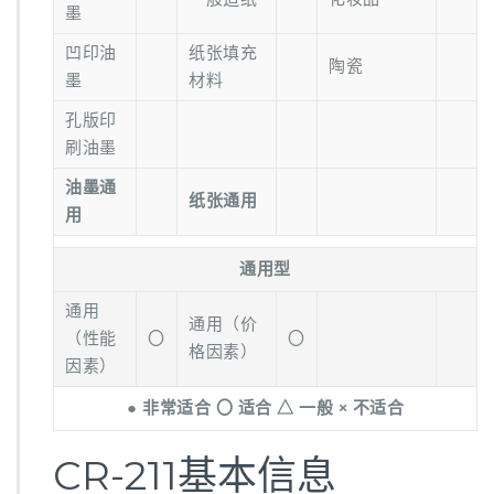
墨
凹印油
纸张填充
陶瓷
墨
材料
孔版印
刷油墨
油墨通
纸张通用
用
通用型
通用
通用（价
（性能
〇
〇
格因素）
因素）
● 非常适合 〇 适合 △ 一般 × 不适合
CR-211基本信息