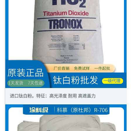
进口钛白粉。特征：高光泽度 耐用 高遮盖力