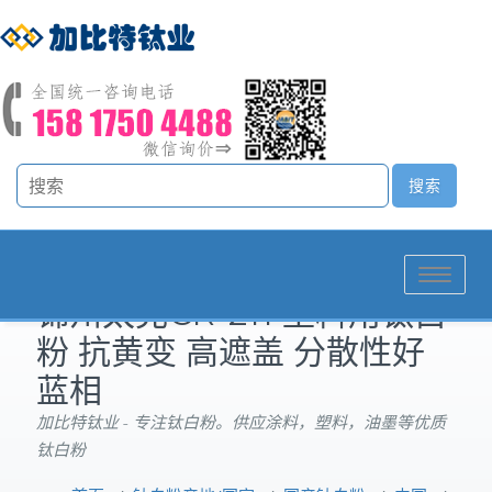
Toggle
锦州太克CR-211 塑料用钛白
navigation
粉 抗黄变 高遮盖 分散性好
蓝相
加比特钛业 - 专注钛白粉。供应涂料，塑料，油墨等优质
钛白粉