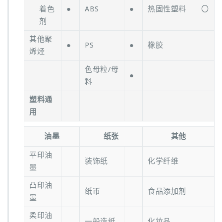
着色
●
ABS
●
热固性塑料
〇
剂
其他聚
●
PS
●
橡胶
烯烃
色母粒/母
●
料
塑料通
用
油墨
纸张
其他
平印油
装饰纸
化学纤维
墨
凸印油
纸币
食品添加剂
墨
柔印油
一般造纸
化妆品