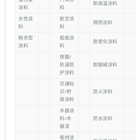
耐高温涂料
涂料
料
水性涂
航空涂
隔热涂料
料
料
粉末型
船舶涂
耐老化涂料
涂料
料
铁路/
轨道防
耐酸碱涂料
护涂料
交通标
识/桥
防火涂料
梁涂料
木器涂
料/木
防水涂料
器漆
卷材涂