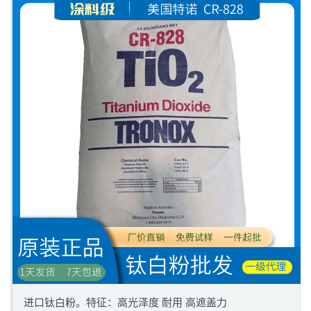
进口钛白粉。特征：高光泽度 耐用 高遮盖力