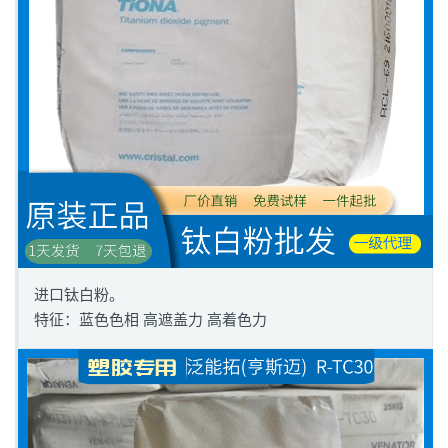
进口钛白粉。
特征：蓝色色相 高遮盖力 高着色力