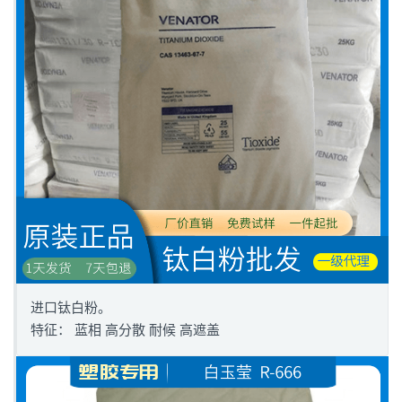
进口钛白粉。
特征： 蓝相 高分散 耐候 高遮盖