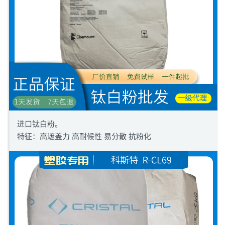
进口钛白粉。
特征：高遮盖力 高耐候性 易分散 抗粉化