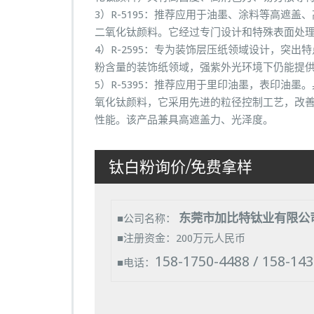
3）R-5195：推荐应用于油墨、涂料等高遮
二氧化钛颜料。它经过专门设计和特殊表面处
4）R-2595：专为装饰层压纸领域设计，突
粉含量的装饰纸领域，强紫外光环境下仍能提
5）R-5395：推荐应用于里印油墨，表印油
氧化钛颜料，它采用先进的粒径控制工艺，改
性能。该产品兼具高遮盖力、光泽度。
钛白粉询价/免费拿样
东莞市加比特钛业有限公
■公司名称：
■注册资金：200万元人民币
158-1750-4488 / 158-14
■电话：