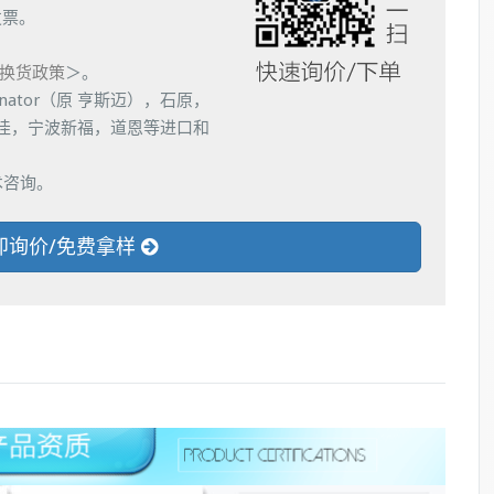
发票。
换货政策
＞。
nator（原 亨斯迈），石原，
佳，宁波新福，道恩等进口和
术咨询。
即询价/免费拿样