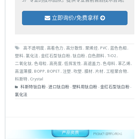
立即询价/免费拿样
高不透明度
高着色力
高分散性
聚烯烃
PVC
蓝色色相
,
,
,
,
,
,
塑料
氯化法
金红石型钛白粉
钛白粉
白色颜料
TiO2
,
,
,
,
,
,
二氧化钛
色母粒
高亮度
低挥发性
高遮盖力
色母料
苯乙烯
,
,
,
,
,
,
,
高温薄膜
BOPP
BOPET
注塑
吹塑
膜材
片材
工程聚合物
,
,
,
,
,
,
,
,
科斯特
Crystal
,
科斯特钛白粉
进口钛白粉
塑料用钛白粉
金红石型钛白粉
-
-
-
-
氯化法