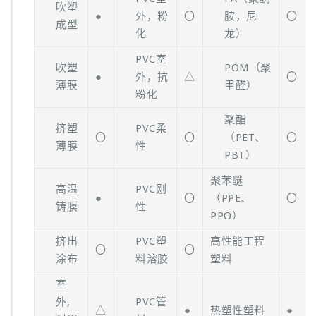
吹塑
●
外，粉
〇
胺，尼
〇
成型
化
龙）
PVC室
吹塑
POM（聚
●
外，抗
△
〇
薄膜
甲醛）
粉化
聚酯
挤塑
PVC柔
〇
〇
（PET、
〇
薄膜
性
PBT）
聚苯醚
高温
PVC刚
●
〇
（PPE、
〇
铸膜
性
PPO）
挤出
PVC塑
高性能工程
〇
〇
涂布
料溶胶
塑料
室
外,
PVC管
△
●
热塑性塑料
●