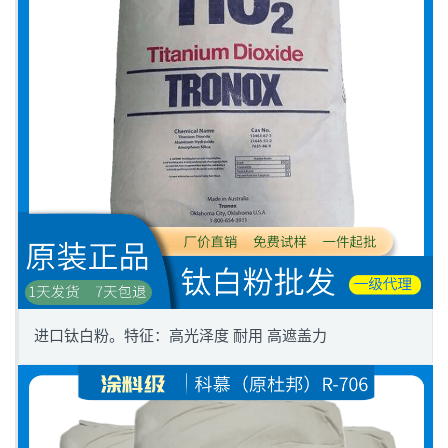
进口钛白粉。特征：高光泽度 耐用 高遮盖力