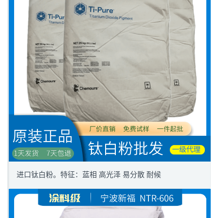
进口钛白粉。特征：蓝相 高光泽 易分散 耐候