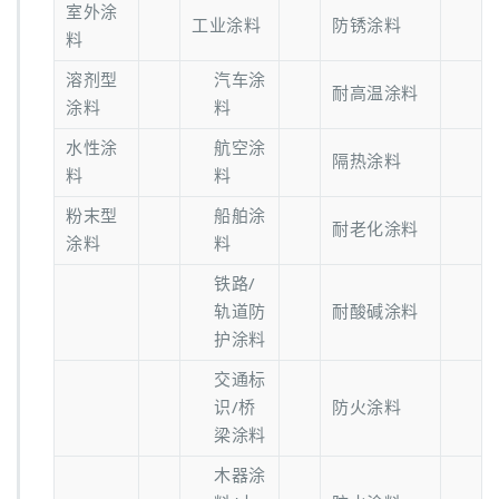
室外涂
工业涂料
防锈涂料
料
溶剂型
汽车涂
耐高温涂料
涂料
料
水性涂
航空涂
隔热涂料
料
料
粉末型
船舶涂
耐老化涂料
涂料
料
铁路/
轨道防
耐酸碱涂料
护涂料
交通标
识/桥
防火涂料
梁涂料
木器涂