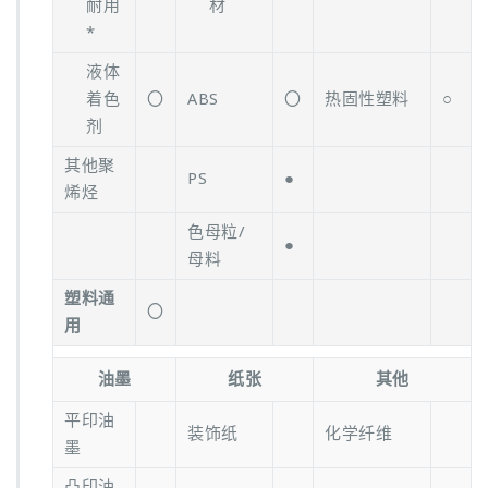
耐用
材
*
液体
着色
〇
ABS
〇
热固性塑料
○
剂
其他聚
PS
●
烯烃
色母粒/
●
母料
塑料通
〇
用
油墨
纸张
其他
平印油
装饰纸
化学纤维
墨
凸印油