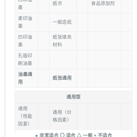
纸币
食品添加剂
墨
柔印油
一般造纸
墨
凹印油
纸张填充
墨
材料
孔版印
刷油墨
油墨通
纸张通用
用
通用型
通用
通用（价
（性能
格因素）
因素）
● 非常适合 〇 适合 △ 一般 × 不适合