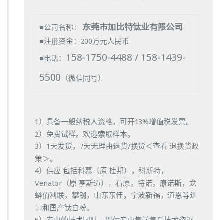
东莞市加比特钛业有限公司
■公司名称：
■注册资金：200万元人民币
158-1750-4488 / 158-1439-
■电话：
5500
（微信同号）
1）具备一般纳税人资格。可开13%增值税发票。
2）免费试样。欢迎索取样本。
3）1天发货，7天无理由退货/换货＜查看
退换货政
策
＞。
4）供应 包括科慕（原 杜邦），科斯特，
Venator（原 亨斯迈），石原，特诺，康诺斯，龙
蟒佰利联，攀钢，山东东佳，宁波新福，道恩等进
口和国产钛白粉。
5）专业的技术团队，提供专业售前售后技术咨询。