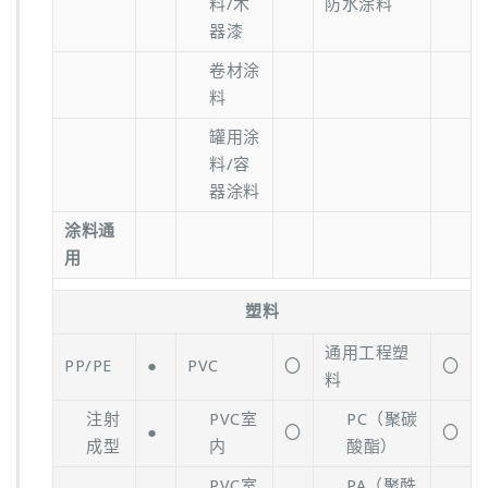
料/木
防水涂料
器漆
卷材涂
料
罐用涂
料/容
器涂料
涂料通
用
塑料
通用工程塑
PP/PE
●
PVC
〇
〇
料
注射
PVC室
PC（聚碳
●
〇
〇
成型
内
酸酯）
PVC室
PA（聚酰