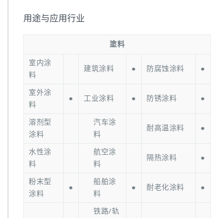
用途与应用行业
塗料
室内涂
建筑涂料
●
防腐蚀涂料
●
料
室外涂
●
工业涂料
●
防锈涂料
●
料
溶剂型
汽车涂
耐高温涂料
●
涂料
料
水性涂
航空涂
隔热涂料
●
料
料
粉末型
船舶涂
●
●
耐老化涂料
●
涂料
料
铁路/轨