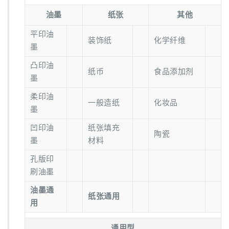
油墨
纸张
其他
平印油
装饰纸
化学纤维
墨
凸印油
纸币
食品添加剂
墨
柔印油
一般造纸
化妆品
墨
凹印油
纸张填充
陶瓷
墨
材料
孔版印
刷油墨
油墨通
纸张通用
用
通用型