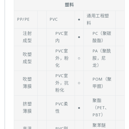
塑料
通用工程塑
PP/PE
PVC
●
料
注射
PVC室
PC（聚碳
●
成型
内
酸酯）
PVC室
PA（聚酰
吹塑
外，粉
○
胺，尼
成型
化
龙）
PVC室
吹塑
POM（聚
外，抗
○
薄膜
甲醛）
粉化
聚酯
挤塑
PVC柔
●
（PET、
薄膜
性
PBT）
聚苯醚
高温
PVC刚