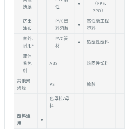
●
（PPE、
铸膜
性
PPO）
挤出
PVC塑
高性能工程
●
涂布
料溶胶
塑料
室外,
PVC管
●
热塑性塑料
耐用*
材
液体
着色
ABS
热固性塑料
剂
其他聚
PS
橡胶
烯烃
色母粒/母
料
塑料通
●
用