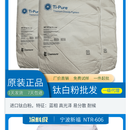
进口钛白粉。特征：蓝相 高光泽 易分散 耐候