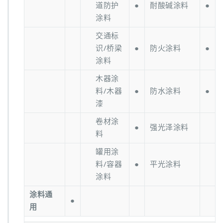
道防护
●
耐酸碱涂料
●
涂料
交通标
识/桥梁
●
防火涂料
●
涂料
木器涂
料/木器
●
防水涂料
●
漆
卷材涂
●
强光泽涂料
料
罐用涂
料/容器
●
平光涂料
涂料
涂料通
●
用