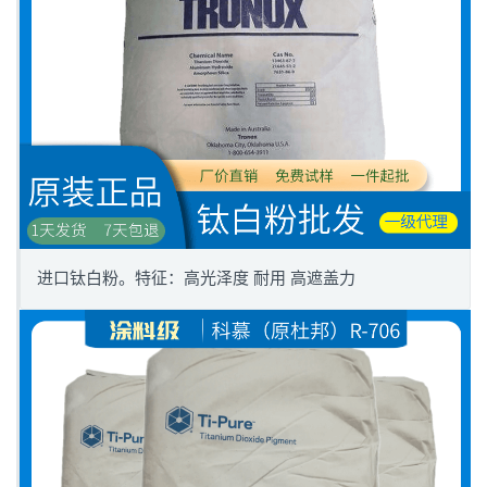
进口钛白粉。特征：高光泽度 耐用 高遮盖力