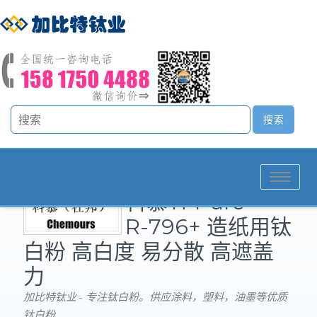
Toggle
科慕Ti-Pure™
navigation
R-796+ 造纸用钛
白粉 高白度 易分散 高遮盖
力
加比特钛业 - 专注钛白粉。供应涂料，塑料，油墨等优质
钛白粉