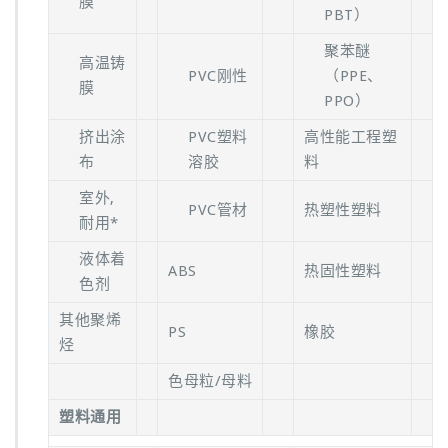
膜
PBT）
聚苯醚
高温铸
PVC刚性
（PPE、
膜
PPO）
挤出涂
PVC塑料
高性能工程塑
布
溶胶
料
室外,
PVC管材
热塑性塑料
耐用*
液体着
ABS
热固性塑料
色剂
其他聚烯
PS
橡胶
烃
色母粒/母料
塑料通用