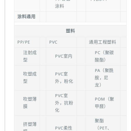
涂料
涂料通用
塑料
PP/PE
PVC
通用工程塑料
注射成
PC（聚碳
PVC室内
型
酸酯）
PA（聚酰
吹塑成
PVC室
胺，尼
型
外，粉化
龙）
PVC室
吹塑薄
POM（聚
外，抗粉
膜
甲醛）
化
聚酯
挤塑薄
PVC柔性
（PET、