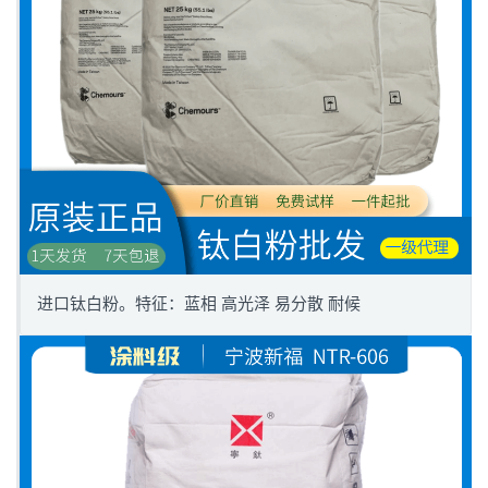
进口钛白粉。特征：蓝相 高光泽 易分散 耐候