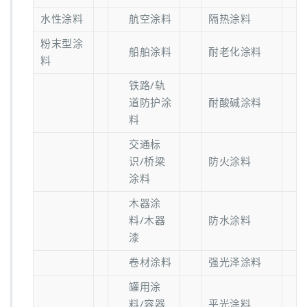
水性涂料
航空涂料
隔热涂料
粉末型涂
船舶涂料
耐老化涂料
料
铁路/轨
道防护涂
耐酸碱涂料
料
交通标
识/桥梁
防火涂料
涂料
木器涂
料/木器
防水涂料
漆
卷材涂料
强光泽涂料
罐用涂
料/容器
平光涂料