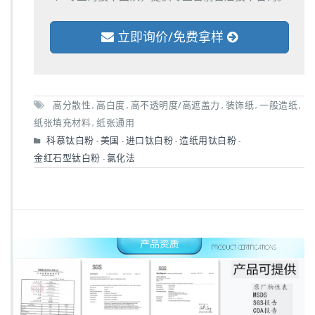
立即询价/免费拿样
高分散性
高白度
高不透明度/高遮盖力
装饰纸
一般造纸
,
,
,
,
,
纸张填充材料
纸张通用
,
科慕钛白粉
美国
进口钛白粉
造纸用钛白粉
-
-
-
-
金红石型钛白粉
氯化法
-