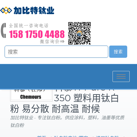
Toggle
科慕Ti-Pure R-
navigation
350 塑料用钛白
粉 易分散 耐高温 耐候
加比特钛业 - 专注钛白粉。供应涂料，塑料，油墨等优质
钛白粉