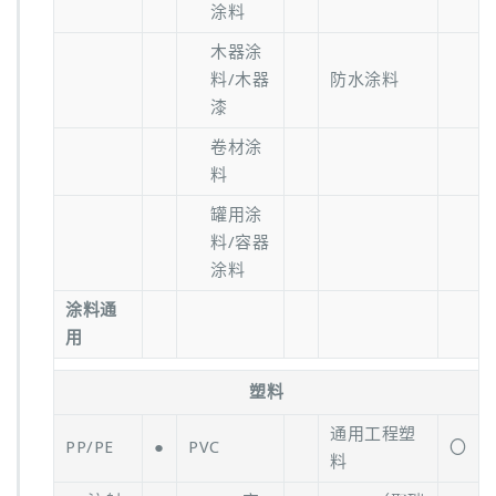
涂料
木器涂
料/木器
防水涂料
漆
卷材涂
料
罐用涂
料/容器
涂料
涂料通
用
塑料
通用工程塑
PP/PE
●
PVC
〇
料