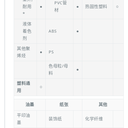
PVC管
耐用
●
●
热固性塑料
○
材
*
液体
着色
ABS
●
剂
其他聚
●
PS
烯烃
色母粒/母
●
料
塑料通
○
用
油墨
纸张
其他
平印油
装饰纸
化学纤维
墨