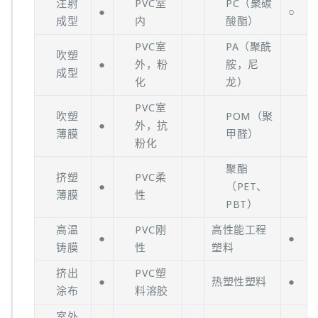
注射
PVC室
PC（聚碳
●
○
成型
内
酸酯）
PVC室
PA（聚酰
吹塑
●
外，粉
胺，尼
成型
化
龙）
PVC室
吹塑
POM（聚
●
外，抗
薄膜
甲醛）
粉化
聚酯
挤塑
PVC柔
●
（PET、
薄膜
性
PBT）
高温
PVC刚
高性能工程
●
●
铸膜
性
塑料
挤出
PVC塑
●
热塑性塑料
●
涂布
料溶胶
室外,