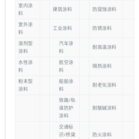
室内涂
建筑涂料
防腐蚀涂料
料
室外涂
工业涂料
防锈涂料
料
溶剂型
汽车涂
耐高温涂料
涂料
料
水性涂
航空涂
隔热涂料
料
料
粉末型
船舶涂
耐老化涂料
涂料
料
铁路/轨
道防护
耐酸碱涂料
涂料
交通标
识/桥梁
防火涂料