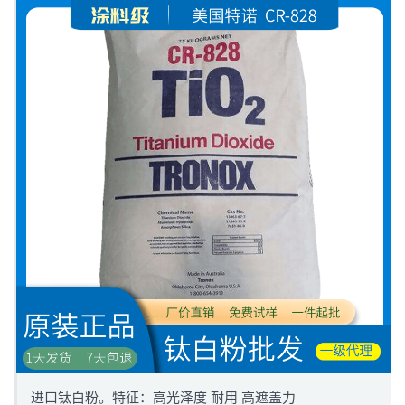
进口钛白粉。特征：高光泽度 耐用 高遮盖力