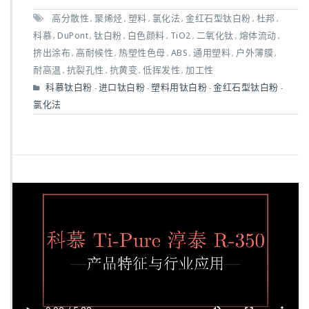
高分散性
聚烯烃
塑料
氯化法
金红石型钛白粉
杜邦
,
,
,
,
,
,
科慕
DuPont
钛白粉
白色颜料
TiO2
二氧化钛
熔体流动
,
,
,
,
,
,
,
挤出涂布
高耐候性
热塑性色母
ABS
通用塑料
户外薄膜
,
,
,
,
,
,
耐高温
抗裂孔性
抗黄变
低挥发性
加工性
,
,
,
,
科慕钛白粉
进口钛白粉
塑料用钛白粉
金红石型钛白粉
-
-
-
-
氯化法