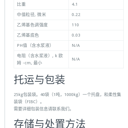
比重
4.1
中值粒径, 微米
0.22
乙烯基色调强度
110
乙烯基底色
0.03
PH值（含水浆液）
N/A
电阻（含水浆液）, k 欧
N/A
姆 -cm, 最小
托运与包装
25kg包装袋。40袋（1吨，1000kg）一个托盘，和柔性集
装袋（FIBC）。
需要详细包装信息请联系我们。
存储与处置方法