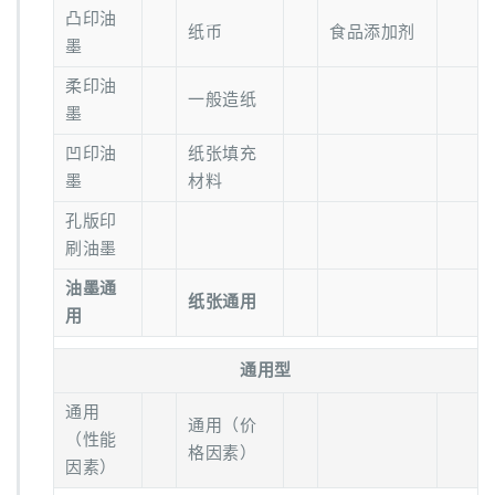
凸印油
纸币
食品添加剂
墨
柔印油
一般造纸
墨
凹印油
纸张填充
墨
材料
孔版印
刷油墨
油墨通
纸张通用
用
通用型
通用
通用（价
（性能
格因素）
因素）