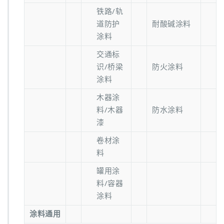
铁路/轨
道防护
耐酸碱涂料
涂料
交通标
识/桥梁
防火涂料
涂料
木器涂
料/木器
防水涂料
漆
卷材涂
料
罐用涂
料/容器
涂料
涂料通用