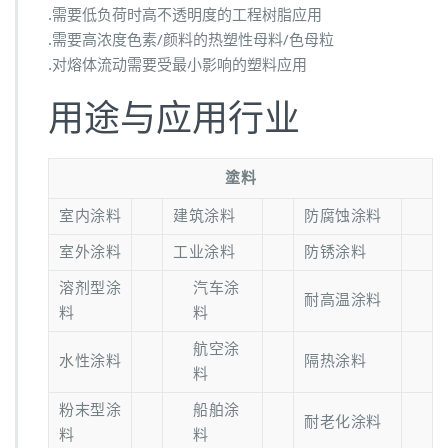
.需要低负荷时高不透明度的工程树脂应用
.需要高浓度色素/颜料的热塑性母料/色母粒
.对熔体流动需要受最小影响的塑料应用
用途与应用行业
塗料
室内涂料
建筑涂料
防腐蚀涂料
室外涂料
工业涂料
防锈涂料
溶剂型涂
汽车涂
耐高温涂料
料
料
航空涂
水性涂料
隔热涂料
料
粉末型涂
船舶涂
耐老化涂料
料
料