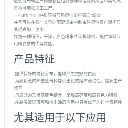
这使得母料生产商能够在相对低熔体指数的树脂中实现高
负荷可熔融加工生产。
Ti-Pure™R-104很容易与热塑性塑料表面“润湿”，
并且可以在某些类型的配混设备中制备热塑性母料期间显
着提高加工速率。
作为一种精细，干燥，白色粉末状无机颜料，提供塑料应
用所要求的优异性能。
产品特征
.提供良好的粒径分布，能够产生更好的白度
.为高负载的热塑性母料提供出色的熔体流动性，提高生产
效率
.与最蓝的乙烯基底色结合，呈现高亮度和高着色力特性
.在高温流延薄膜和挤出涂层应用中具有优异的拉丝柔韧性
尤其适用于以下应用