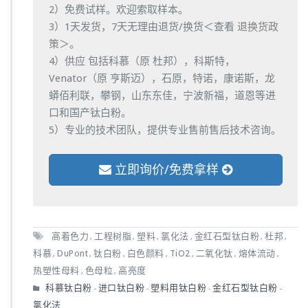
2）免费试样。欢迎索取样本。
3）1天发货，7天无理由退货/换货＜查看
退换货政
策
＞。
4）供应 包括科慕（原 杜邦），科斯特，
Venator（原 亨斯迈），石原，特诺，康诺斯，龙
蟒佰利联，攀钢，山东东佳，宁波新福，道恩等进
口和国产钛白粉。
5）专业的技术团队，提供专业售前售后技术咨询。
立即询价/免费拿样
高着色力
工程树脂
塑料
氯化法
金红石型钛白粉
杜邦
,
,
,
,
,
,
科慕
DuPont
钛白粉
白色颜料
TiO2
二氧化钛
熔体流动
,
,
,
,
,
,
,
热塑性母料
色母粒
高亮度
,
,
科慕钛白粉
进口钛白粉
塑料用钛白粉
金红石型钛白粉
-
-
-
-
氯化法