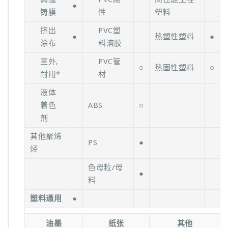
●
铸膜
性
塑料
挤出
PVC塑
●
热塑性塑料
●
涂布
料溶胶
室外,
PVC管
○
热固性塑料
○
耐用*
材
液体
着色
ABS
○
剂
其他聚烯
PS
●
烃
色母粒/母
●
料
塑料通用
●
油墨
纸张
其他