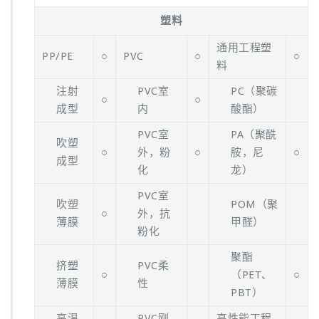
塑料
通用工程塑
PP/PE
○
PVC
○
○
料
注射
PVC室
PC（聚碳
○
○
成型
内
酸酯）
PVC室
PA（聚酰
吹塑
○
外，粉
○
胺，尼
○
成型
化
龙）
PVC室
吹塑
POM（聚
○
外，抗
薄膜
甲醛）
粉化
聚酯
挤塑
PVC柔
○
（PET、
○
薄膜
性
PBT）
高温
PVC刚
高性能工程