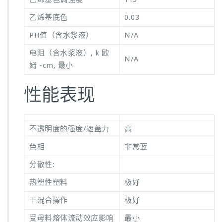
乙烯基底色
0.03
PH值（含水浆液）
N/A
电阻（含水浆液）, k 欧
N/A
姆 -cm, 最小
性能表现
不透明度的强度/遮盖力
高
色相
非常蓝
分散性:
热塑性塑料
极好
干混合操作
极好
受母料熔体流动效应影响
最小