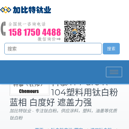
Toggle
科慕Ti-Pure R-
navigation
104塑料用钛白粉
蓝相 白度好 遮盖力强
加比特钛业 - 专注钛白粉。供应涂料，塑料，油墨等优质
钛白粉