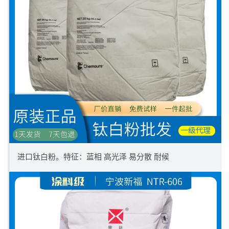
进口钛白粉。特征：蓝相 高光泽 易分散 耐候