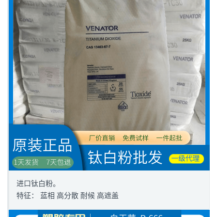
进口钛白粉。
特征： 蓝相 高分散 耐候 高遮盖