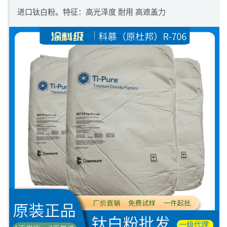
进口钛白粉。特征：高光泽度 耐用 高遮盖力