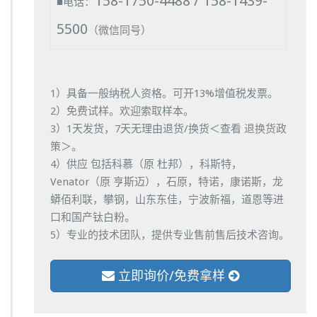
158-1750-4488 / 158-1439-
■电话：
5500
（微信同号）
1）具备一般纳税人资格。可开13%增值税发票。
2）免费试样。欢迎索取样本。
3）1天发货，7天无理由退货/换货＜查看
退换货政
策
＞。
4）供应 包括科慕（原 杜邦），科斯特，
Venator（原 亨斯迈），石原，特诺，康诺斯，龙
蟒佰利联，攀钢，山东东佳，宁波新福，道恩等进
口和国产钛白粉。
5）专业的技术团队，提供专业售前售后技术咨询。
立即询价/免费拿样