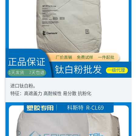
进口钛白粉。
特征：高遮盖力 高耐候性 易分散 抗粉化