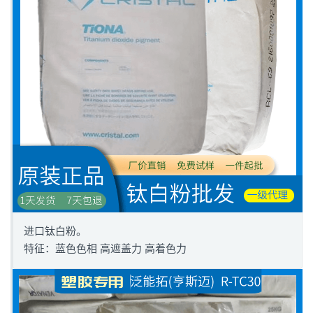
进口钛白粉。
特征：蓝色色相 高遮盖力 高着色力